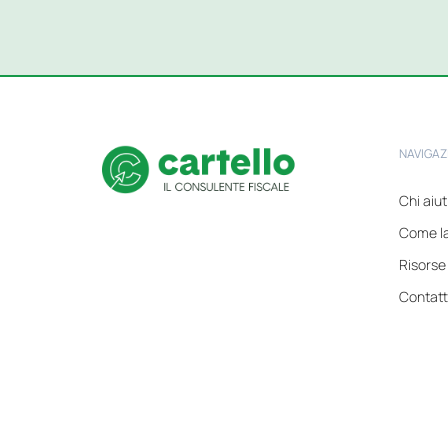
NAVIGAZ
Chi aiu
Come l
Risorse
Contatt