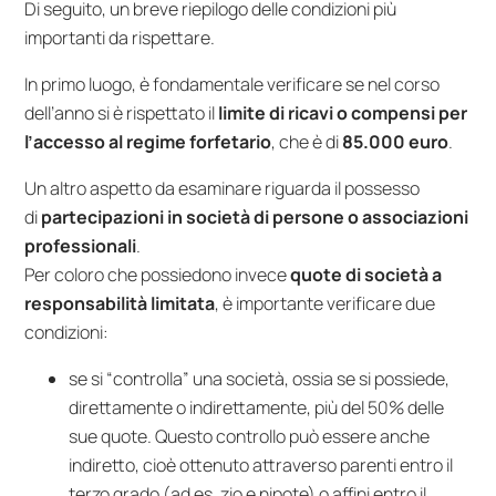
Di seguito, un breve riepilogo delle condizioni più
importanti da rispettare.
In primo luogo, è fondamentale verificare se nel corso
dell’anno si è rispettato il
limite di ricavi o compensi per
l’accesso al regime forfetario
, che è di
85.000 euro
.
Un altro aspetto da esaminare riguarda il possesso
di
partecipazioni in società di persone o associazioni
professionali
.
Per coloro che possiedono invece
quote di società a
responsabilità limitata
, è importante verificare due
condizioni:
se si “controlla” una società, ossia se si possiede,
direttamente o indirettamente, più del 50% delle
sue quote. Questo controllo può essere anche
indiretto, cioè ottenuto attraverso parenti entro il
terzo grado (ad es. zio e nipote) o affini entro il