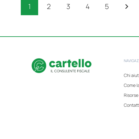
1
2
3
4
5
NAVIGAZ
Chi aiu
Come l
Risorse
Contatt