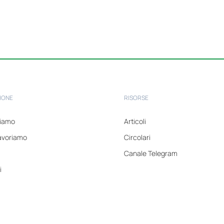
IONE
RISORSE
tiamo
Articoli
avoriamo
Circolari
Canale Telegram
i