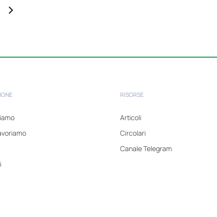
IONE
RISORSE
tiamo
Articoli
avoriamo
Circolari
Canale Telegram
i