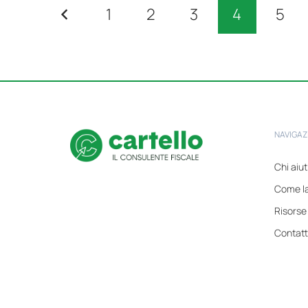
1
2
3
4
5
NAVIGAZ
Chi aiu
Come l
Risorse
Contatt