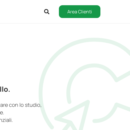
Area Clienti
llo.
rare con lo studio,
e.
ziali.