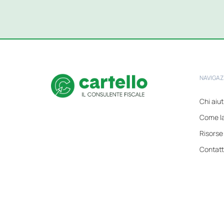
NAVIGAZ
Chi aiu
Come l
Risorse
Contatt