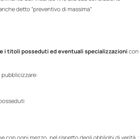
 anche detto “preventivo di massima”
 i titoli posseduti ed eventuali specializzazioni
con 
ò pubblicizzare:
i posseduti
 con ogni mezzo, nel rispetto degli obblighi di verità,