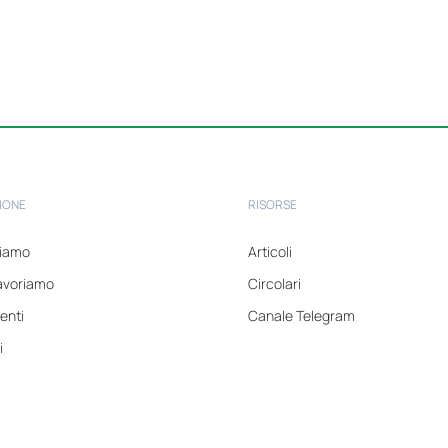
IONE
RISORSE
tiamo
Articoli
avoriamo
Circolari
enti
Canale Telegram
i