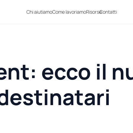
Chi aiutiamo
Come lavoriamo
Risorse
Contatti
ent: ecco il 
destinatari