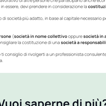
to lavorativo di altre persone che partecipano anche ec
ià in essere, devi prendere in considerazione la
costituz
o di società più adatto, in base al capitale necessario pe
ersone
(
società in nome collettivo
oppure
società in
nsigliare la costituzione di una
società a responsabili
i consiglio di rivolgerti a un professionista consulente 
a.
Vuoi saperne di più