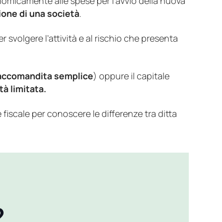
onomicamente alle spese per l’avvio della nuova
ione di una società
.
r svolgere l’attività e al rischio che presenta
 accomandita semplice
) oppure il capitale
tà limitata.
fiscale per conoscere le differenze tra ditta
?